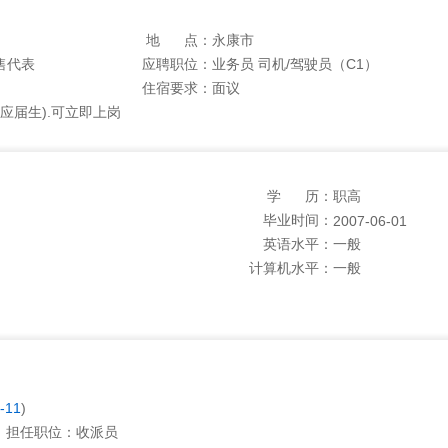
地 点：
永康市
售代表
应聘职位：
业务员 司机/驾驶员（C1）
住宿要求：
面议
应届生).可立即上岗
学 历：
职高
毕业时间：
2007-06-01
英语水平：
一般
计算机水平：
一般
-11
)
担任职位：
收派员