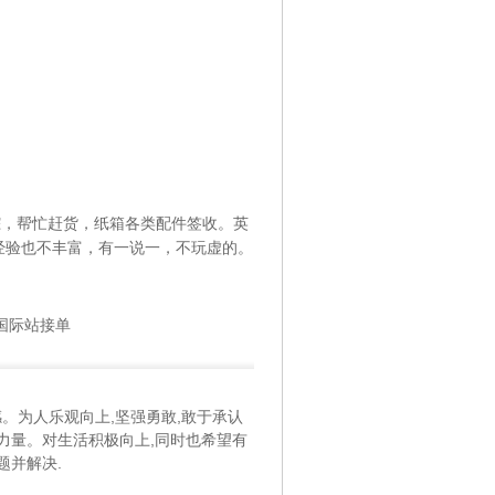
踪，帮忙赶货，纸箱各类配件签收。英
经验也不丰富，有一说一，不玩虚的。
布，国际站接单
。为人乐观向上,坚强勇敢,敢于承认
满力量。对生活积极向上,同时也希望有
题并解决.