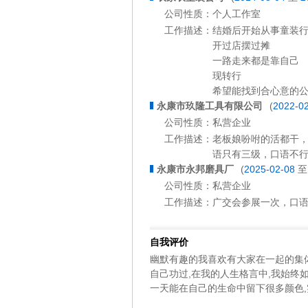
公司性质：
个人工作室
工作描述：
结婚后开始从事童装
开过店摆过摊
一路走来都是靠自己
现转行
希望能找到合心意的
永康市玖隆工具有限公司
(
2022-0
公司性质：
私营企业
工作描述：
老板娘吩咐的活都干
语只有三级，口语不行
永康市永邦磨具厂
(
2025-02-08
公司性质：
私营企业
工作描述：
广交会参展一次，口语不行，
自我评价
幽默有趣的我喜欢有大家在一起的集体
自己功过,在我的人生格言中,我始终
一天能在自己的生命中留下很多颜色,