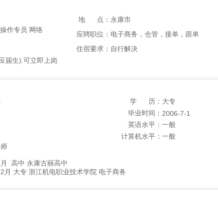
地 点：
永康市
易操作专员 网络
应聘职位：
电子商务，仓管，接单，跟单
住宿要求：
自行解决
应届生).可立即上岗
院
学 历：
大专
毕业时间：
2006-7-1
英语水平：
一般
计算机水平：
一般
务师
3年7月 高中 永康古丽高中
05年12月 大专 浙江机电职业技术学院 电子商务