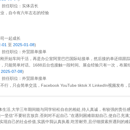
担任职位：
实体店长
行业，自今有六年左右的经验
公司一起成长
2-01
至
2025-01-08
)
担任职位：
外贸跟单接单
，刚开始车间干活，再是办公室阿里巴巴国际站接单，然后接的单还得跟
，只能简单对话。1688后台也接触一段时间。展会经验只有一次，布展
至
2025-07-08
)
担任职位：
外贸跟单接单
只会简单交流，Facebook YouTube tiktok X LinkedIn视频发
生活,大学三年期间能与同学轻松自在的相处,待人真诚，有较强的责任感
如一坚信“不要轻言放弃,否则对不起自己.”在遇到困难鼓励自己,使自己充
实现自己的社会价值,实践中我认真执着,吃苦耐劳,且仔细摸索所遇到的难